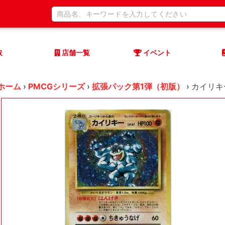
取
店舗一覧
イベント
ホーム
›
PMCGシリーズ
›
拡張パック第1弾（初版）
›
カイリキー