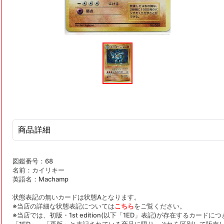
モ
ー
ダ
ル
で
メ
デ
ィ
ア
(1)
を
商品詳細
開
く
図鑑番号：68
名前：カイリキー
英語名：Machamp
状態表記の無いカードは状態Aとなります。
※当店の詳細な状態表記については
こちら
をご覧ください。
※当店では、初版・1st edition(以下「1ED」表記)が存在するカー
「1ED」、「再版」と表記されている商品に限り、それを区別して販売