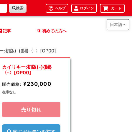
検索
ヘルプ
ログイン
カート
日本語
記事
初めての方へ
🔰
:初版(-){闘}〈-〉[OP00]
カイリキー:初版(-){闘}
〈-〉[OP00]
¥230,000
販売価格:
在庫なし
売り切れ
同じポケモンを探す