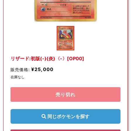
モ
ー
ダ
ル
で
メ
デ
リザード:初版(-){炎}〈-〉[OP00]
ィ
ア
¥25,000
販売価格:
(1)
を
在庫なし
開
く
売り切れ
同じポケモンを探す