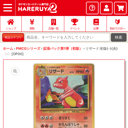
ショップ
店頭買取
ネット買取
店舗一覧
イベント
記事
ヘルプ
お問い合わせ
🔰
ショップ
買取
店舗一覧
イベント
記事
初めての方へ
検索
商品カテゴリ
ホーム
›
PMCGシリーズ
›
拡張パック第1弾（初版）
›
リザード:初版(-){炎}
〈-〉[OP00]