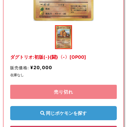
モ
ー
ダ
ル
で
メ
デ
ダグトリオ:初版(-){闘}〈-〉[OP00]
ィ
ア
¥20,000
販売価格:
(1)
を
在庫なし
開
く
売り切れ
同じポケモンを探す