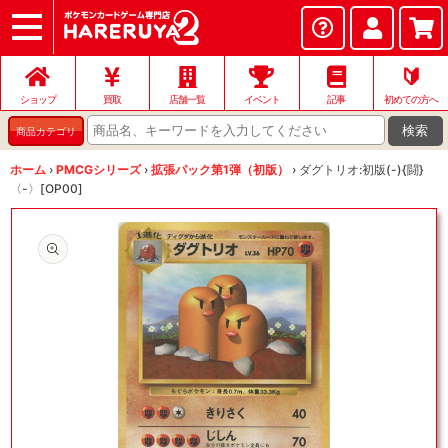
ショップ
店頭買取
ネット買取
店舗一覧
イベント
記事
ヘルプ
お問い合わせ
🔰
ショップ
買取
店舗一覧
イベント
記事
初めての方へ
検索
商品カテゴリ
ホーム
›
PMCGシリーズ
›
拡張パック第1弾（初版）
›
ダグトリオ:初版(-){闘}
〈-〉[OP00]