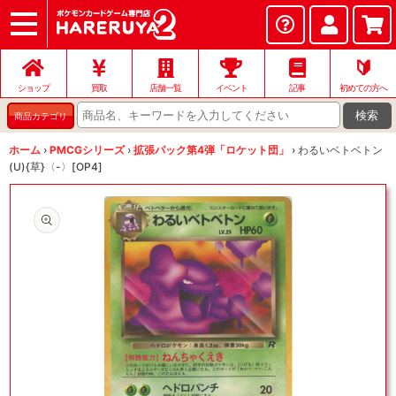
ショップ
店頭買取
ネット買取
店舗一覧
イベント
記事
ヘルプ
お問い合わせ
🔰
ショップ
買取
店舗一覧
イベント
記事
初めての方へ
検索
商品カテゴリ
ホーム
›
PMCGシリーズ
›
拡張パック第4弾「ロケット団」
›
わるいベトベトン
(U){草}〈-〉[OP4]