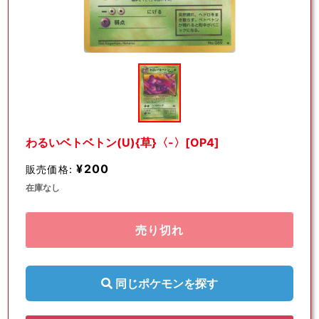
モ
ー
ダ
ル
で
メ
デ
わるいベトベトン(U){草}〈-〉[OP4]
ィ
ア
¥200
販売価格:
(1)
を
在庫なし
開
く
売り切れ
同じポケモンを探す