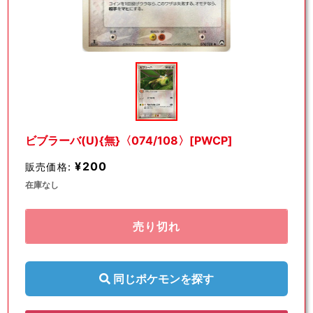
モ
ー
ダ
ル
で
メ
デ
ビブラーバ(U){無}〈074/108〉[PWCP]
ィ
ア
¥200
販売価格:
(1)
を
在庫なし
開
く
売り切れ
同じポケモンを探す