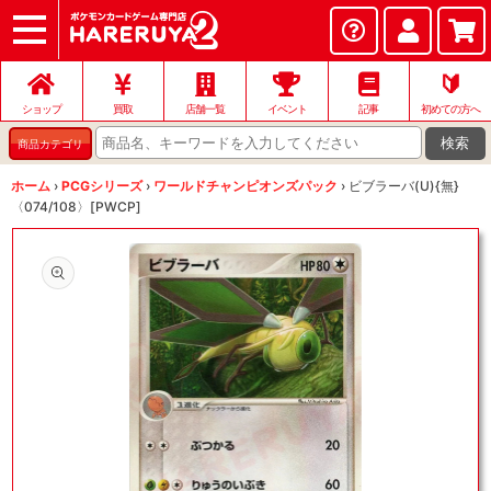
ショップ
店頭買取
ネット買取
店舗一覧
イベント
記事
ヘルプ
お問い合わせ
🔰
ショップ
買取
店舗一覧
イベント
記事
初めての方へ
検索
商品カテゴリ
ホーム
›
PCGシリーズ
›
ワールドチャンピオンズパック
›
ビブラーバ(U){無}
〈074/108〉[PWCP]