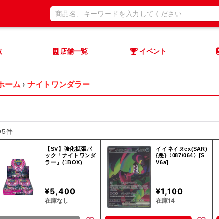
取
店舗一覧
イベント
ホーム
›
ナイトワンダラー
95件
【SV】強化拡張パ
イイネイヌex(SAR)
ック「ナイトワンダ
{悪}〈087/064〉[S
ラー」(1BOX)
V6a]
¥5,400
¥1,100
在庫なし
在庫14