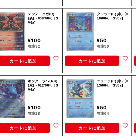
テツノドクガ(U)
タッツー(C){水}〈0
{炎}〈009/064〉[S
10/064〉[SV6a]
V6a]
¥100
¥50
在庫32
在庫56
カートに追加
カートに追加
キングドラex(RR)
ニューラ(C){水}〈0
{水}〈012/064〉[S
13/064〉[SV6a]
V6a]
¥100
¥50
在庫28
在庫64
カートに追加
カートに追加