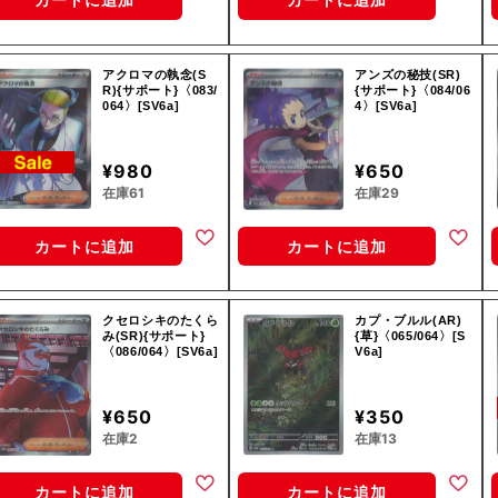
アクロマの執念(S
アンズの秘技(SR)
R){サポート}〈083/
{サポート}〈084/06
064〉[SV6a]
4〉[SV6a]
¥980
¥650
在庫61
在庫29
カートに追加
カートに追加
クセロシキのたくら
カプ・ブルル(AR)
み(SR){サポート}
{草}〈065/064〉[S
〈086/064〉[SV6a]
V6a]
¥650
¥350
在庫2
在庫13
カートに追加
カートに追加