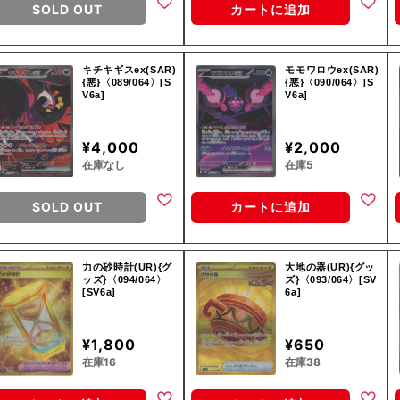
SOLD OUT
カートに追加
キチキギスex(SAR)
モモワロウex(SAR)
{悪}〈089/064〉[S
{悪}〈090/064〉[S
V6a]
V6a]
¥4,000
¥2,000
在庫なし
在庫5
SOLD OUT
カートに追加
力の砂時計(UR){グ
大地の器(UR){グッ
ッズ}〈094/064〉
ズ}〈093/064〉[SV
[SV6a]
6a]
¥1,800
¥650
在庫16
在庫38