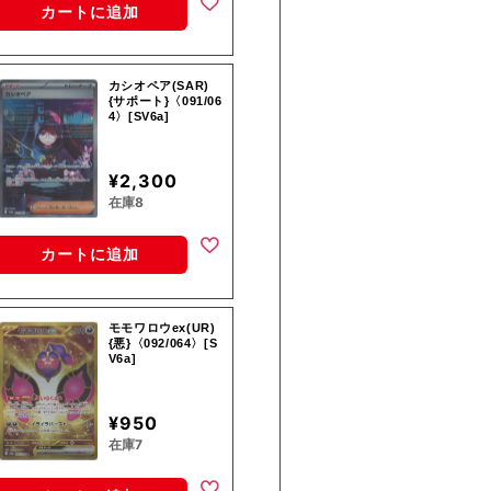
カートに追加
カシオペア(SAR)
{サポート}〈091/06
4〉[SV6a]
¥2,300
在庫8
カートに追加
モモワロウex(UR)
{悪}〈092/064〉[S
V6a]
¥950
在庫7