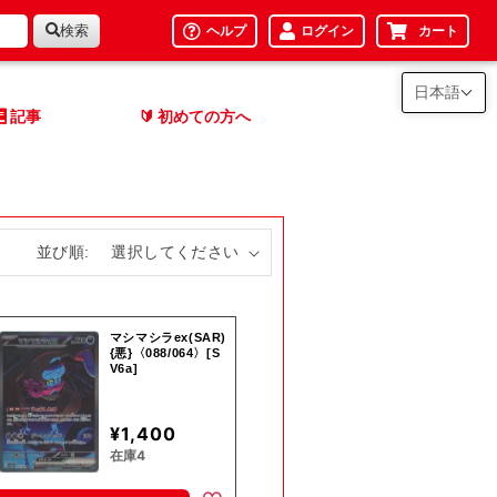
検索
ヘルプ
ログイン
カート
日本語
記事
初めての方へ
🔰
並び順:
マシマシラex(SAR)
{悪}〈088/064〉[S
V6a]
¥1,400
在庫4