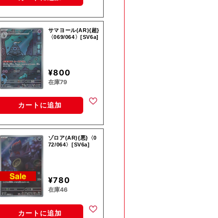
サマヨール(AR){超}
〈069/064〉[SV6a]
¥800
在庫79
カートに追加
ゾロア(AR){悪}〈0
72/064〉[SV6a]
¥780
在庫46
カートに追加