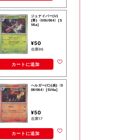
ジュナイパー(U)
{草}〈005/064〉[S
V6a]
¥50
在庫96
カートに追加
ヘルガー(C){炎}〈0
08/064〉[SV6a]
¥50
在庫17
カートに追加