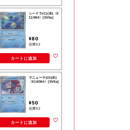
シードラ(C){水}〈0
11/064〉[SV6a]
¥80
在庫53
カートに追加
マニューラ(U){水}
〈014/064〉[SV6a]
¥50
在庫53
カートに追加