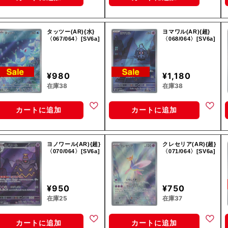
タッツー(AR){水}
ヨマワル(AR){超}
〈067/064〉[SV6a]
〈068/064〉[SV6a]
¥980
¥1,180
在庫38
在庫38
カートに追加
カートに追加
ヨノワール(AR){超}
クレセリア(AR){超}
〈070/064〉[SV6a]
〈071/064〉[SV6a]
¥950
¥750
在庫25
在庫37
カートに追加
カートに追加