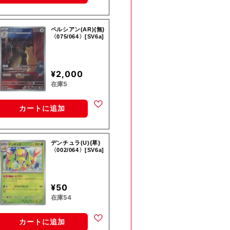
ペルシアン(AR){無}
〈075/064〉[SV6a]
¥2,000
在庫5
カートに追加
デンチュラ(U){草}
〈002/064〉[SV6a]
¥50
在庫54
カートに追加