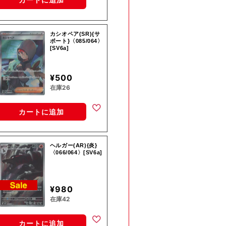
カシオペア(SR){サ
ポート}〈085/064〉
[SV6a]
¥500
在庫26
カートに追加
ヘルガー(AR){炎}
〈066/064〉[SV6a]
¥980
在庫42
カートに追加