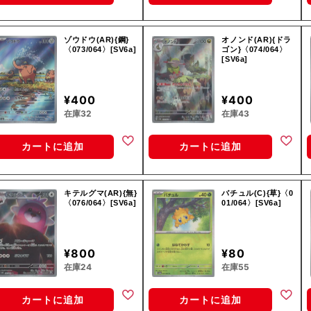
ゾウドウ(AR){鋼}
オノンド(AR){ドラ
〈073/064〉[SV6a]
ゴン}〈074/064〉
[SV6a]
¥400
¥400
在庫32
在庫43
カートに追加
カートに追加
キテルグマ(AR){無}
バチュル(C){草}〈0
〈076/064〉[SV6a]
01/064〉[SV6a]
¥800
¥80
在庫24
在庫55
カートに追加
カートに追加