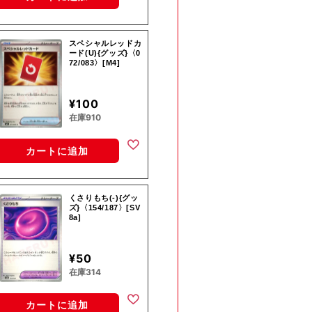
スペシャルレッドカ
ード(U){グッズ}〈0
72/083〉[M4]
¥100
在庫910
カートに追加
くさりもち(-){グッ
ズ}〈154/187〉[SV
8a]
¥50
在庫314
カートに追加