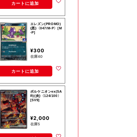
カートに追加
エレズン(PROMO)
{悪}〈047/M-P〉[M
-P]
¥300
在庫40
カートに追加
ボルケニオンex(SA
R){炎}〈124/100〉
[SV9]
¥2,000
在庫5