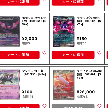
カートに追加
カートに追加
モモワロウex(SAR)
モモワロウex(RR)
{悪}〈090/064〉[S
{悪}〈105/187〉[S
V6a]
V8a]
¥2,000
¥150
在庫5
在庫55
カートに追加
カートに追加
マシマシラ(-){超}
ラティアスex(SAR)
〈081/193〉[M2a]
{超}〈087/064〉[S
V7a]
¥100
¥28,000
在庫145
在庫なし