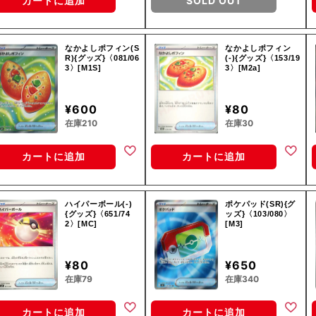
カートに追加
SOLD OUT
なかよしポフィン(S
なかよしポフィン
R){グッズ}〈081/06
(-){グッズ}〈153/19
3〉[M1S]
3〉[M2a]
¥600
¥80
在庫210
在庫30
カートに追加
カートに追加
ハイパーボール(-)
ポケパッド(SR){グ
{グッズ}〈651/74
ッズ}〈103/080〉
2〉[MC]
[M3]
¥80
¥650
在庫79
在庫340
カートに追加
カートに追加