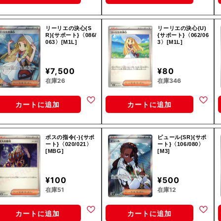
リーリエの決心(S
リーリエの決心(U)
R){サポート}〈086/
{サポート}〈062/06
063〉[M1L]
3〉[M1L]
¥7,500
¥80
在庫26
在庫346
カートに追加
カートに追加
ボスの指令(-){サポ
ピュール(SR){サポ
ート}〈020/021〉
ート}〈106/080〉
[MBG]
[M3]
¥100
¥500
在庫51
在庫12
カートに追加
カートに追加