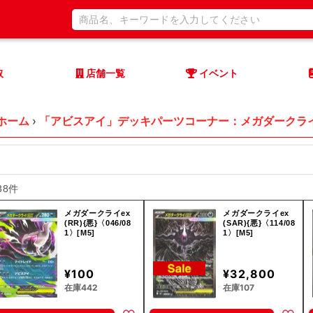
取
店舗一覧
イベント
ホーム
›
「アビスアイ」デッキパーツコーナー：メガダークライ
38件
メガダークライex
メガダークライex
(RR){悪}〈046/08
(SAR){悪}〈114/08
1〉[M5]
1〉[M5]
¥100
¥32,800
在庫442
在庫107