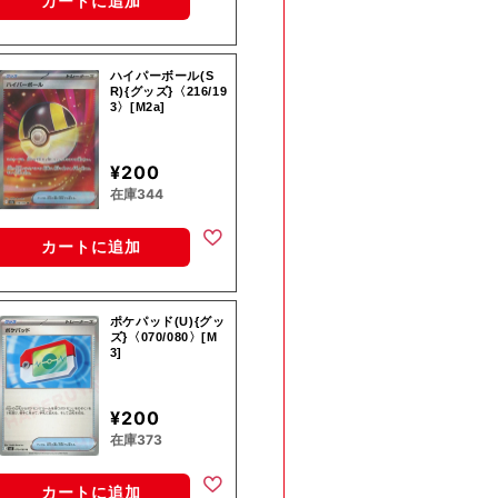
カートに追加
ハイパーボール(S
R){グッズ}〈216/19
3〉[M2a]
¥200
在庫344
カートに追加
ポケパッド(U){グッ
ズ}〈070/080〉[M
3]
¥200
在庫373
カートに追加