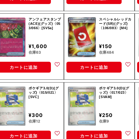
アンフェアスタンプ
スペシャルレッドカ
(ACE){グッズ}〈05
ード(SR){グッズ}
3/066〉[SV5a]
〈106/083〉[M4]
¥1,600
¥150
在庫63
在庫484
カートに追加
カートに追加
ポケギア3.0(D){グ
ポケギア3.0(D){グ
ッズ}〈015/021〉
ッズ}〈017/023〉
[SVC]
[SVAM]
¥300
¥250
在庫12
在庫9
カートに追加
カートに追加