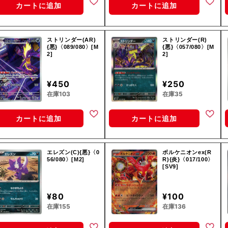
カートに追加
カートに追加
ストリンダー(AR)
ストリンダー(R)
{悪}〈089/080〉[M
{悪}〈057/080〉[M
2]
2]
¥450
¥250
在庫103
在庫35
カートに追加
カートに追加
エレズン(C){悪}〈0
ボルケニオンex(R
56/080〉[M2]
R){炎}〈017/100〉
[SV9]
¥80
¥100
在庫155
在庫136