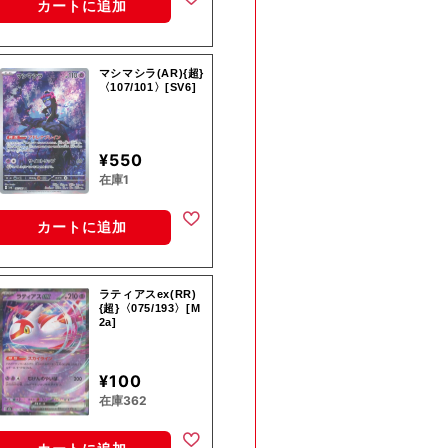
カートに追加
マシマシラ(AR){超}
〈107/101〉[SV6]
¥550
在庫1
カートに追加
ラティアスex(RR)
{超}〈075/193〉[M
2a]
¥100
在庫362