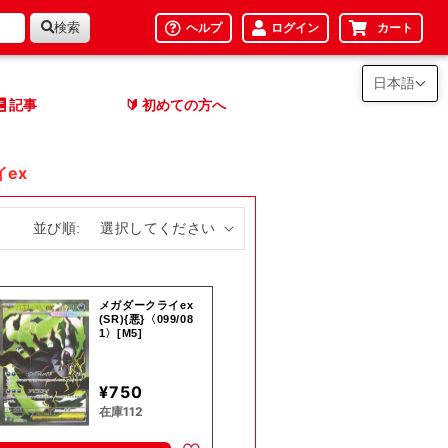
検索
ヘルプ
ログイン
カート
日本語
記事
初めての方へ
🔰
ex
並び順:
メガダークライex
(SR){悪}〈099/08
1〉[M5]
¥750
在庫112