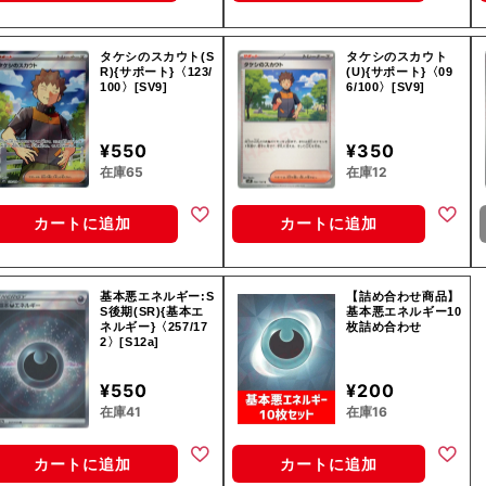
タケシのスカウト(S
タケシのスカウト
R){サポート}〈123/
(U){サポート}〈09
100〉[SV9]
6/100〉[SV9]
¥550
¥350
在庫65
在庫12
カートに追加
カートに追加
基本悪エネルギー:S
【詰め合わせ商品】
S後期(SR){基本エ
基本悪エネルギー10
ネルギー}〈257/17
枚詰め合わせ
2〉[S12a]
¥550
¥200
在庫41
在庫16
カートに追加
カートに追加