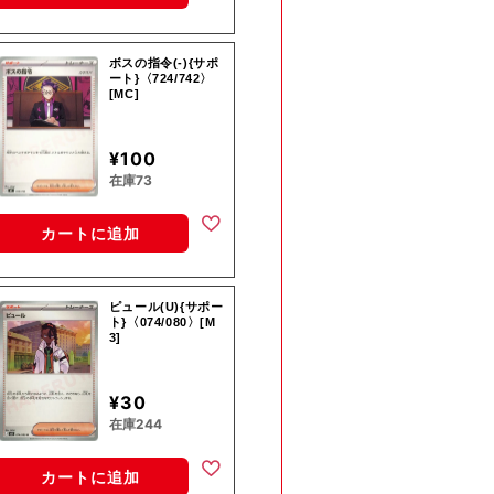
ボスの指令(-){サポ
ート}〈724/742〉
[MC]
¥100
在庫73
カートに追加
ピュール(U){サポー
ト}〈074/080〉[M
3]
¥30
在庫244
カートに追加