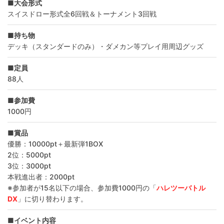
■大会形式
スイスドロー形式全6回戦＆トーナメント3回戦
■持ち物
デッキ（スタンダードのみ）・ダメカン等プレイ用周辺グッズ
■定員
88人
■参加費
1000円
■賞品
優勝：10000pt＋最新弾1BOX
2位：5000pt
3位：3000pt
本戦進出者：2000pt
※参加者が15名以下の場合、参加費1000円の「
ハレツーバトル
DX
」に切り替わります。
■イベント内容