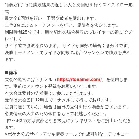
1回戦終了毎に勝敗結果の近しい人と次回戦を行うスイスドロー形
式
最大全6回戦を行い、予選突破者を選出します。
上位8名によるトーナメントを行い、優勝者を決定します。
制限時間25分です。時間切れの場合後攻のプレイヤーの番までプ
レイして
サイド差で勝敗を決めます。 サイドが同数の場合引き分けです。
決勝トーナメントでサイドが同数の場合ジャンケンで勝敗を決め
ます。
■備考
大会の運営にはトナメル（
https://tonamel.com/
）を使用しま
す。事前にアカウント登録をお願いいたします。
本大会は受付の先着順でご参加いただけます。
受付は大会当日12時までトナメルにて行っております。
定員に達していない場合は当日の受付を行う場合がございます。
必要情報の入力のため余裕をもってお越しください。
1位～3位の方は賞品と引き換えにデッキリストをご提出いただき
ます。
※ポケカ公式サイトデッキ構築ツールで作成可能な「デッキコー