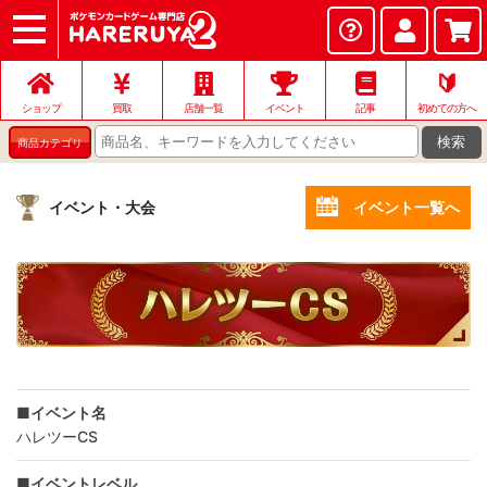
ショップ
店頭買取
ネット買取
店舗一覧
イベント
記事
ヘルプ
お問い合わせ
🔰
ショップ
買取
店舗一覧
イベント
記事
初めての方へ
検索
商品カテゴリ
イベント・大会
イベント一覧へ
■イベント名
ハレツーCS
■イベントレベル