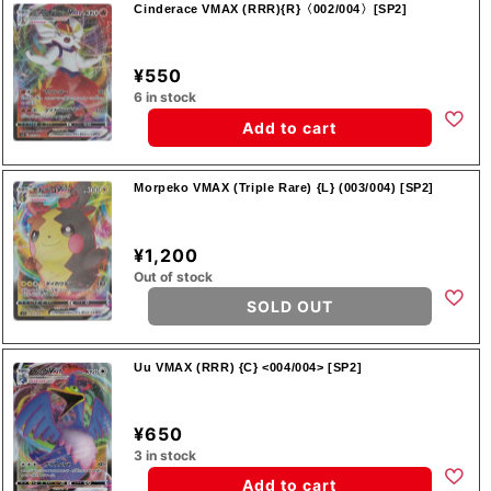
Cinderace VMAX (RRR){R}〈002/004〉[SP2]
¥550
6 in stock
Add to cart
Morpeko VMAX (Triple Rare) {L} (003/004) [SP2]
¥1,200
Out of stock
SOLD OUT
Uu VMAX (RRR) {C} <004/004> [SP2]
¥650
3 in stock
Add to cart