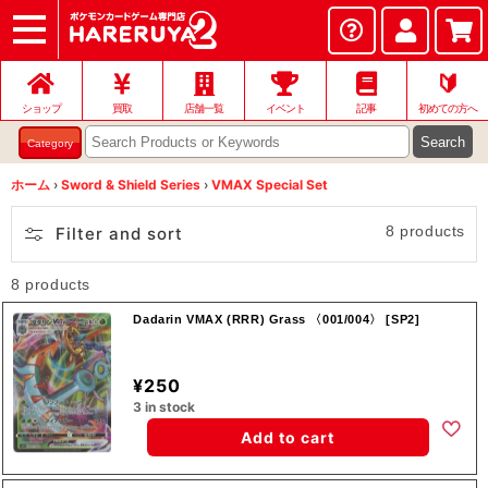
ショップ
店頭買取
ネット買取
店舗一覧
イベント
記事
ヘルプ
お問い合わせ
🔰
ショップ
買取
店舗一覧
イベント
記事
初めての方へ
Search
Category
ホーム
›
Sword & Shield Series
›
VMAX Special Set
8 products
Filter and sort
8 products
Dadarin VMAX (RRR) Grass 〈001/004〉 [SP2]
¥250
3 in stock
Add to cart