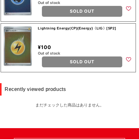
Out of stock
SOLD OUT
Lightning Energy(CP){Energy}〈LIG〉[SP2]
¥100
Out of stock
SOLD OUT
Recently viewed products
まだチェックした商品はありません。