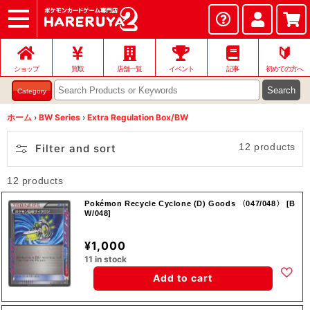
ショップ
店頭買取
ネット買取
店舗一覧
イベント
記事
ヘルプ
お問い合わせ
🔰
ショップ
買取
店舗一覧
イベント
記事
初めての方へ
Search
Category
ホーム
›
BW Series
›
Extra Regulation Box/BW
12 products
Filter and sort
12 products
Pokémon Recycle Cyclone (D) Goods 〈047/048〉 [B
W/048]
¥1,000
11 in stock
Add to cart