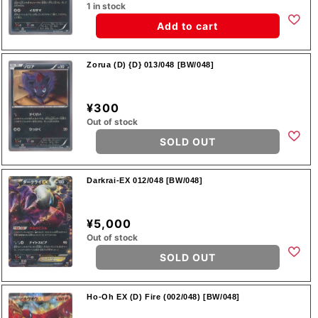
1 in stock
Add to cart
Zorua (D) {D} 013/048 [BW/048]
¥300
Out of stock
SOLD OUT
Darkrai-EX 012/048 [BW/048]
¥5,000
Out of stock
SOLD OUT
Ho-Oh EX (D) Fire (002/048) [BW/048]