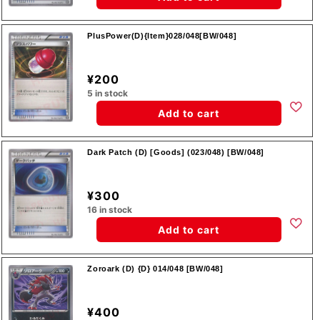
PlusPower(D){Item}028/048[BW/048]
¥200
5 in stock
Add to cart
Dark Patch (D) [Goods] (023/048) [BW/048]
¥300
16 in stock
Add to cart
Zoroark (D) {D} 014/048 [BW/048]
¥400