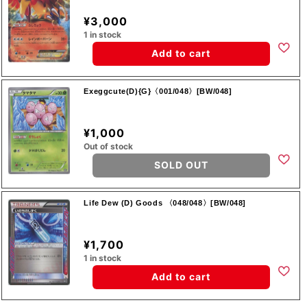
¥3,000
1 in stock
Add to cart
Exeggcute(D){G}〈001/048〉[BW/048]
¥1,000
Out of stock
SOLD OUT
Life Dew (D) Goods 〈048/048〉[BW/048]
¥1,700
1 in stock
Add to cart