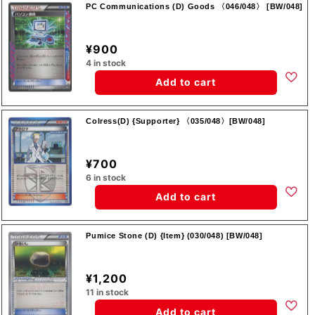
PC Communications (D) Goods 〈046/048〉 [BW/048]
¥900
4 in stock
Add to cart
Colress(D) {Supporter} 〈035/048〉[BW/048]
¥700
6 in stock
Add to cart
Pumice Stone (D) {Item} (030/048) [BW/048]
¥1,200
11 in stock
Add to cart