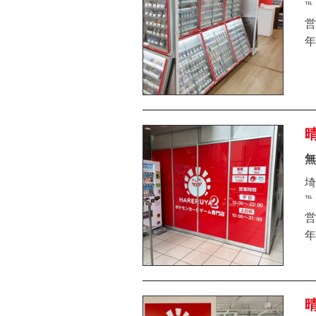
℡
営
年
無
埼
℡
営
年