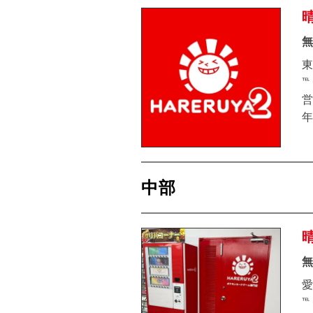
無
東
℡
営
年
中部
無
愛
℡