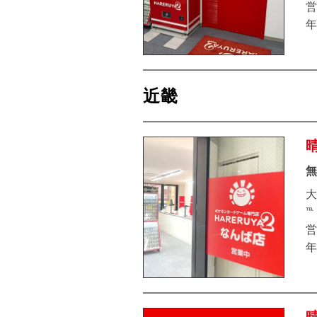
営
年
近畿
無
大
℡
営
年