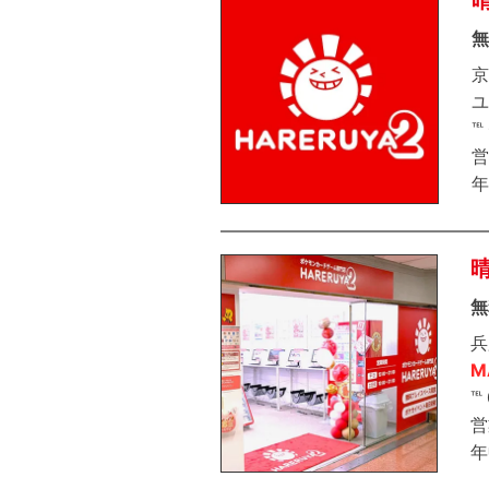
無
京
ユ
℡
営
年
無
兵
M
℡
営
年