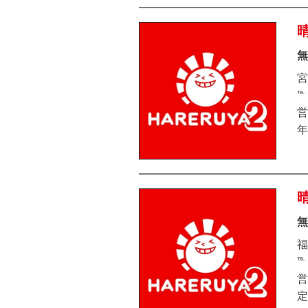
無
宮
℡
営
年
無
福
℡
営
定