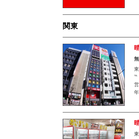
関東
無
東
℡
営
年
東