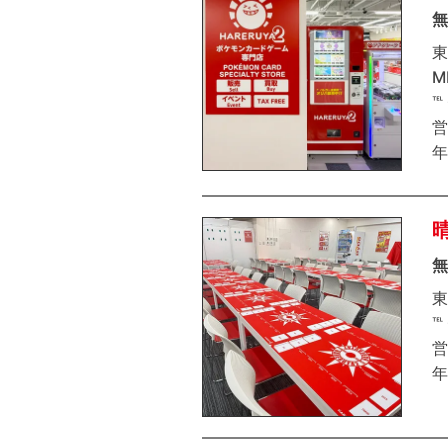
無
東
M
℡
営
年
無
東
℡
営
年